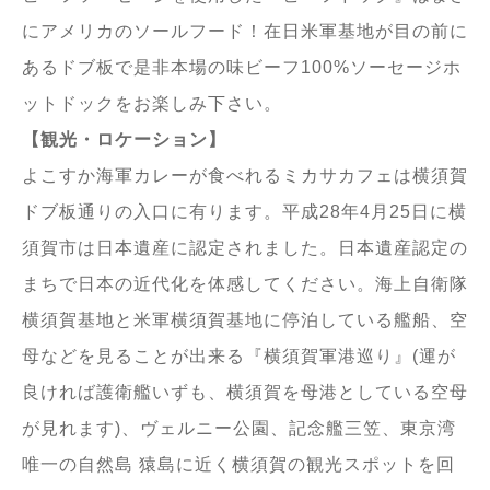
にアメリカのソールフード！在日米軍基地が目の前に
あるドブ板で是非本場の味ビーフ100%ソーセージホ
ットドックをお楽しみ下さい。
【観光・ロケーション】
よこすか海軍カレーが食べれるミカサカフェは横須賀
ドブ板通りの入口に有ります。平成28年4月25日に横
須賀市は日本遺産に認定されました。日本遺産認定の
まちで日本の近代化を体感してください。海上自衛隊
横須賀基地と米軍横須賀基地に停泊している艦船、空
母などを見ることが出来る『横須賀軍港巡り』(運が
良ければ護衛艦いずも、横須賀を母港としている空母
が見れます)、ヴェルニー公園、記念艦三笠、東京湾
唯一の自然島 猿島に近く横須賀の観光スポットを回