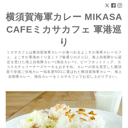
横須賀海軍カレー MIKASA
CAFEミカサカフェ 軍港巡
り
ミカサカフェは横須賀海軍カレーが食べれるよこすか海軍カレーカフ
ェ。よこすか軍港めぐり近くドブ板通りの入り口。海上自衛隊から認
定を受けた海上自衛隊カレー(海自カレー)、ビーフホットドッグ、ヨ
コスカチェリーチーズケーキもおすすめ。カレーの街を宣言した横須
賀で全国ご当地カレー知名度NO1に選ばれた横須賀海軍カレー、海上
自衛隊カレー、海自カレーをミカサカフェでお召し上がり下さい。