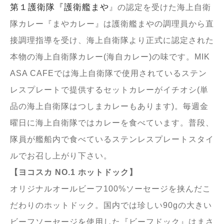
第１護衛隊『護衛艦まや
』の認定を受けた海上自衛
隊カレー『まやカレー』は護衛艦まやの調理員から直
接調理指導を受け、海上自衛隊より正式に認定された
本物の海上自衛隊カレー(海自カレー)の味です。MIK
ASA CAFEでは海上自衛隊で使用されているステン
レスプレートで提供するセットカレーがイチオシ(単
品の海上自衛隊はつしまカレーもあります)。毎週金
曜日に海上自衛隊ではカレーを食べています。普段、
隊員が艦船内で食べているステンレスプレートスタイ
ルでお召し上がり下さい。
【ヨコスカ NO.1 ホットドック】
オリジナルオールビーフ100%ソーセージを挟んだこ
だわりのホットドック。国内では珍しい90gの大きい
ビーフソーセージを使用した『ビーフドック』はまさ