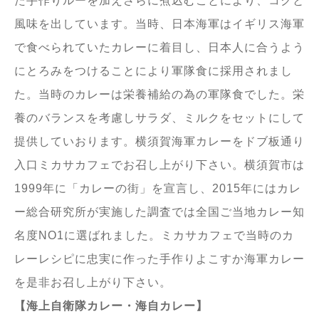
た手作りルーを加えさらに煮込むことにより、コクと
風味を出しています。当時、日本海軍はイギリス海軍
で食べられていたカレーに着目し、日本人に合うよう
にとろみをつけることにより軍隊食に採用されまし
た。当時のカレーは栄養補給の為の軍隊食でした。栄
養のバランスを考慮しサラダ、ミルクをセットにして
提供していおります。横須賀海軍カレーをドブ板通り
入口ミカサカフェでお召し上がり下さい。横須賀市は
1999年に「カレーの街」を宣言し、2015年にはカレ
ー総合研究所が実施した調査では全国ご当地カレー知
名度NO1に選ばれました。ミカサカフェで当時のカ
レーレシピに忠実に作った手作りよこすか海軍カレー
を是非お召し上がり下さい。
【海上自衛隊カレー・海自カレー】