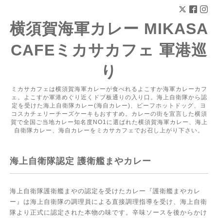
横須賀海軍カレー MIKASA
CAFEミカサカフェ 軍港巡
り
ミカサカフェは横須賀海軍カレーが食べれるよこすか海軍カレーカフ
ェ。よこすか軍港めぐり近くドブ板通りの入り口。海上自衛隊から認
定を受けた海上自衛隊カレー(海自カレー)、ビーフホットドッグ、ヨ
コスカチェリーチーズケーキもおすすめ。カレーの街を宣言した横須
賀で全国ご当地カレー知名度NO1に選ばれた横須賀海軍カレー、海上
自衛隊カレー、海自カレーをミカサカフェでお召し上がり下さい。
海上自衛隊認定 護衛艦まやカレー
海上自衛隊護衛艦まやの認定を受けたカレー『護衛艦まやカレ
ー』は海上自衛隊の調理員による直接調理指導を受け、海上自衛
隊より正式に認定された本物の味です。辛味ソースを後からかけ