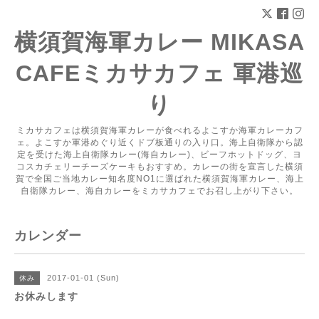
横須賀海軍カレー MIKASA
CAFEミカサカフェ 軍港巡
り
ミカサカフェは横須賀海軍カレーが食べれるよこすか海軍カレーカフ
ェ。よこすか軍港めぐり近くドブ板通りの入り口。海上自衛隊から認
定を受けた海上自衛隊カレー(海自カレー)、ビーフホットドッグ、ヨ
コスカチェリーチーズケーキもおすすめ。カレーの街を宣言した横須
賀で全国ご当地カレー知名度NO1に選ばれた横須賀海軍カレー、海上
自衛隊カレー、海自カレーをミカサカフェでお召し上がり下さい。
カレンダー
2017-01-01 (Sun)
休み
お休みします