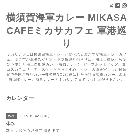
横須賀海軍カレー MIKASA
CAFEミカサカフェ 軍港巡
り
ミカサカフェは横須賀海軍カレーが食べれるよこすか海軍カレーカフ
ェ。よこすか軍港めぐり近くドブ板通りの入り口。海上自衛隊から認
定を受けた海上自衛隊カレー(海自カレー)、ビーフホットドッグ、ヨ
コスカチェリーチーズケーキもおすすめ。カレーの街を宣言した横須
賀で全国ご当地カレー知名度NO1に選ばれた横須賀海軍カレー、海上
自衛隊カレー、海自カレーをミカサカフェでお召し上がり下さい。
カレンダー
2018-10-02 (Tue)
休み
休み
本日はお休みさせて頂きます。