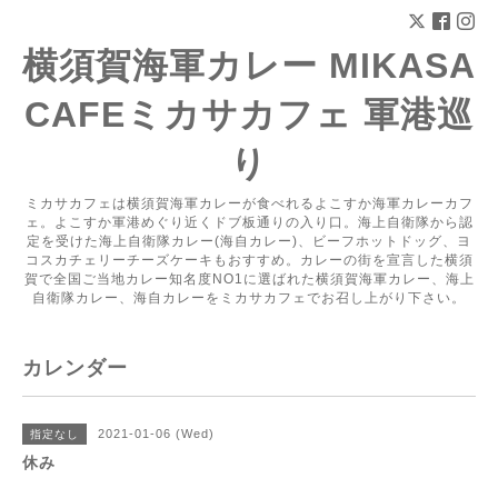
横須賀海軍カレー MIKASA
CAFEミカサカフェ 軍港巡
り
ミカサカフェは横須賀海軍カレーが食べれるよこすか海軍カレーカフ
ェ。よこすか軍港めぐり近くドブ板通りの入り口。海上自衛隊から認
定を受けた海上自衛隊カレー(海自カレー)、ビーフホットドッグ、ヨ
コスカチェリーチーズケーキもおすすめ。カレーの街を宣言した横須
賀で全国ご当地カレー知名度NO1に選ばれた横須賀海軍カレー、海上
自衛隊カレー、海自カレーをミカサカフェでお召し上がり下さい。
カレンダー
2021-01-06 (Wed)
指定なし
休み