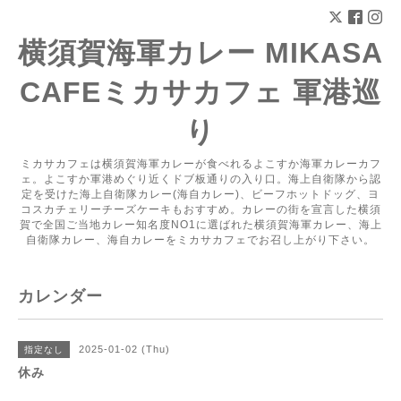
横須賀海軍カレー MIKASA
CAFEミカサカフェ 軍港巡
り
ミカサカフェは横須賀海軍カレーが食べれるよこすか海軍カレーカフ
ェ。よこすか軍港めぐり近くドブ板通りの入り口。海上自衛隊から認
定を受けた海上自衛隊カレー(海自カレー)、ビーフホットドッグ、ヨ
コスカチェリーチーズケーキもおすすめ。カレーの街を宣言した横須
賀で全国ご当地カレー知名度NO1に選ばれた横須賀海軍カレー、海上
自衛隊カレー、海自カレーをミカサカフェでお召し上がり下さい。
カレンダー
2025-01-02 (Thu)
指定なし
休み