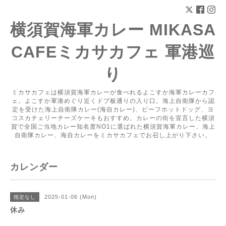
横須賀海軍カレー MIKASA
CAFEミカサカフェ 軍港巡
り
ミカサカフェは横須賀海軍カレーが食べれるよこすか海軍カレーカフ
ェ。よこすか軍港めぐり近くドブ板通りの入り口。海上自衛隊から認
定を受けた海上自衛隊カレー(海自カレー)、ビーフホットドッグ、ヨ
コスカチェリーチーズケーキもおすすめ。カレーの街を宣言した横須
賀で全国ご当地カレー知名度NO1に選ばれた横須賀海軍カレー、海上
自衛隊カレー、海自カレーをミカサカフェでお召し上がり下さい。
カレンダー
2025-01-06 (Mon)
指定なし
休み