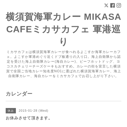
横須賀海軍カレー MIKASA
CAFEミカサカフェ 軍港巡
り
ミカサカフェは横須賀海軍カレーが食べれるよこすか海軍カレーカフ
ェ。よこすか軍港めぐり近くドブ板通りの入り口。海上自衛隊から認
定を受けた海上自衛隊カレー(海自カレー)、ビーフホットドッグ、ヨ
コスカチェリーチーズケーキもおすすめ。カレーの街を宣言した横須
賀で全国ご当地カレー知名度NO1に選ばれた横須賀海軍カレー、海上
自衛隊カレー、海自カレーをミカサカフェでお召し上がり下さい。
カレンダー
2015-01-28 (Wed)
休み
お休みさせて頂きます。