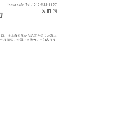
mikasa cafe
Tel / 046-822-3857
カ
り口。海上自衛隊から認定を受けた海上
した横須賀で全国ご当地カレー知名度N