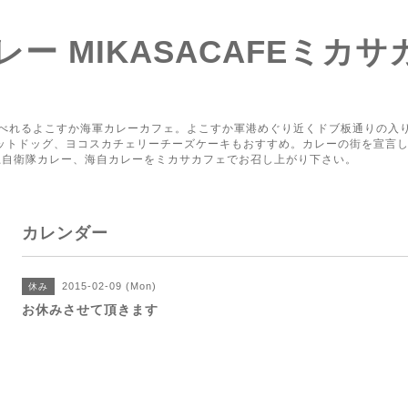
ー MIKASACAFEミカサ
り
べれるよこすか海軍カレーカフェ。よこすか軍港めぐり近くドブ板通りの入
ホットドッグ、ヨコスカチェリーチーズケーキもおすすめ。カレーの街を宣言
上自衛隊カレー、海自カレーをミカサカフェでお召し上がり下さい。
カレンダー
2015-02-09 (Mon)
休み
お休みさせて頂きます