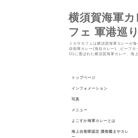
横須賀海軍カレ
フェ 軍港巡
ミカサカフェは横須賀海軍カレーが食
自衛隊カレー(海自カレー)、ビーフ
O1に選ばれた横須賀海軍カレー、海
トップページ
インフォメーション
写真
メニュー
よこすか海軍カレーとは
海上自衛隊認定 護衛艦まやカレ
ー