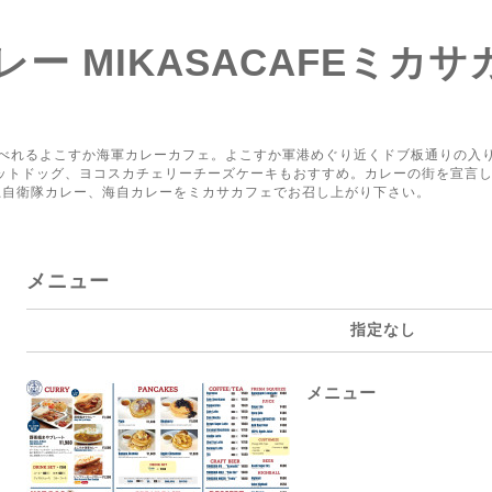
ー MIKASACAFEミカサ
り
べれるよこすか海軍カレーカフェ。よこすか軍港めぐり近くドブ板通りの入
ホットドッグ、ヨコスカチェリーチーズケーキもおすすめ。カレーの街を宣言
上自衛隊カレー、海自カレーをミカサカフェでお召し上がり下さい。
メニュー
指定なし
メニュー