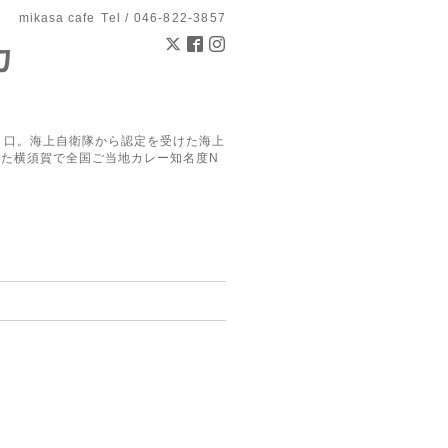
mikasa cafe
Tel / 046-822-3857
カ
り口。海上自衛隊から認定を受けた海上
した横須賀で全国ご当地カレー知名度N