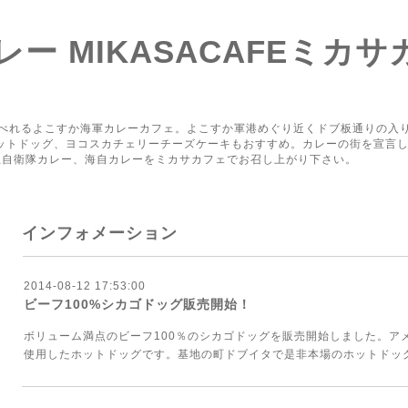
ー MIKASACAFEミカサ
り
べれるよこすか海軍カレーカフェ。よこすか軍港めぐり近くドブ板通りの入
ホットドッグ、ヨコスカチェリーチーズケーキもおすすめ。カレーの街を宣言
上自衛隊カレー、海自カレーをミカサカフェでお召し上がり下さい。
インフォメーション
2014-08-12 17:53:00
ビーフ100%シカゴドッグ販売開始！
ボリューム満点のビーフ100％のシカゴドッグを販売開始しました。アメ
使用したホットドッグです。基地の町ドブイタで是非本場のホットドッ