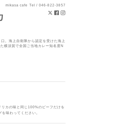
mikasa cafe
Tel / 046-822-3857
カ
り口。海上自衛隊から認定を受けた海上
した横須賀で全国ご当地カレー知名度N
リカの味と同じ100%のビーフだけを
グを味わってください。