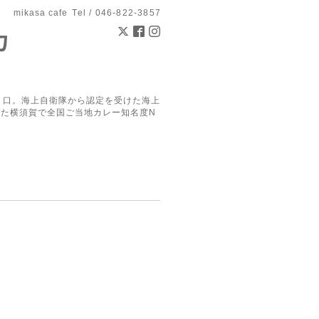
mikasa cafe
Tel / 046-822-3857
カ
り口。海上自衛隊から認定を受けた海上
した横須賀で全国ご当地カレー知名度N