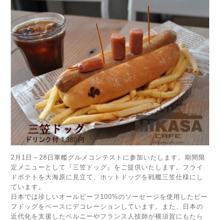
2月1日～28日軍艦グルメコンテストに参加いたします。期間限
定メニューとして『三笠ドッグ』をご提供いたします。フライ
ドポテトを大海原に見立て、ホットドッグを戦艦三笠仕様にし
ています。
日本では珍しいオールビーフ100%のソーセージを使用したビー
フドッグをベースにデコレーションしています。また、日本の
近代化を支援したベルニーやフランス人技師が横須賀にもたら