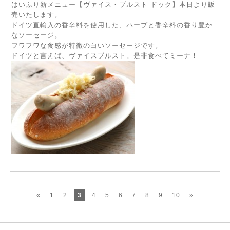
はいふり新メニュー【ヴァイス・ブルスト ドック】本日より販
売いたします。
ドイツ直輸入の香辛料を使用した、ハーブと香辛料の香り豊か
なソーセージ。
フワフワな食感が特徴の白いソーセージです。
ドイツと言えば、ヴァイスブルスト。是非食べてミーナ！
«
1
2
3
4
5
6
7
8
9
10
»