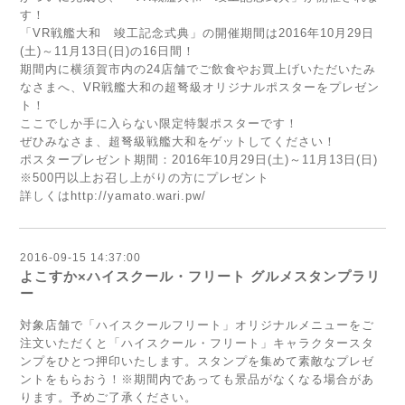
す！
「VR戦艦大和 竣工記念式典」の開催期間は2016年10月29日
(土)～11月13日(日)の16日間！
期間内に横須賀市内の24店舗でご飲食やお買上げいただいたみ
なさまへ、VR戦艦大和の超弩級オリジナルポスターをプレゼン
ト！
ここでしか手に入らない限定特製ポスターです！
ぜひみなさま、超弩級戦艦大和をゲットしてください！
ポスタープレゼント期間：2016年10月29日(土)～11月13日(日)
※500円以上お召し上がりの方にプレゼント
詳しくは
http://yamato.wari.pw/
2016-09-15 14:37:00
よこすか×ハイスクール・フリート グルメスタンプラリ
ー
対象店舗で「ハイスクールフリート」オリジナルメニューをご
注文いただくと「ハイスクール・フリート」キャラクタースタ
ンプをひとつ押印いたします。スタンプを集めて素敵なプレゼ
ントをもらおう！※期間内であっても景品がなくなる場合があ
ります。予めご了承ください。