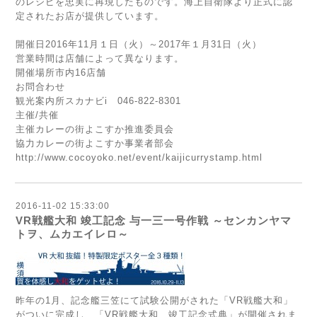
のレシピを忠実に再現したものです。海上自衛隊より正式に認
定されたお店が提供しています。
開催日2016年11月１日（火）～2017年１月31日（火）
営業時間は店舗によって異なります。
開催場所市内16店舗
お問合わせ
観光案内所スカナビi 046-822-8301
主催/共催
主催カレーの街よこすか推進委員会
協力カレーの街よこすか事業者部会
http://www.cocoyoko.net/event/kaijicurrystamp.html
2016-11-02 15:33:00
VR戦艦大和 竣工記念 与一三一号作戦 ～センカンヤマ
トヲ、ムカエイレロ～
昨年の1月、記念艦三笠にて試験公開がされた「VR戦艦大和」
がついに完成し、「VR戦艦大和 竣工記念式典」が開催されま